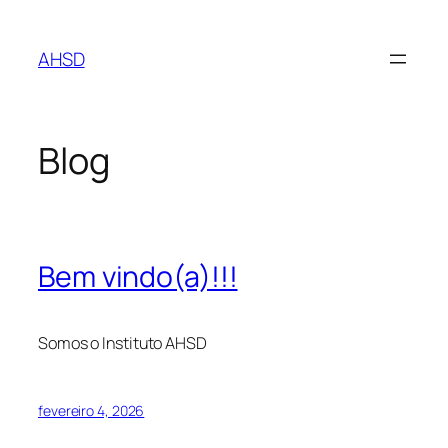
Pular
para
AHSD
o
conteúdo
Blog
Bem vindo(a)!!!
Somos o Instituto AHSD
fevereiro 4, 2026